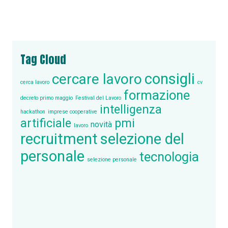
Tag Cloud
consigli
cercare lavoro
cerca lavoro
cv
formazione
decreto primo maggio
Festival del Lavoro
intelligenza
hackathon
imprese cooperative
artificiale
pmi
novità
lavoro
recruitment
selezione del
personale
tecnologia
selezione personale