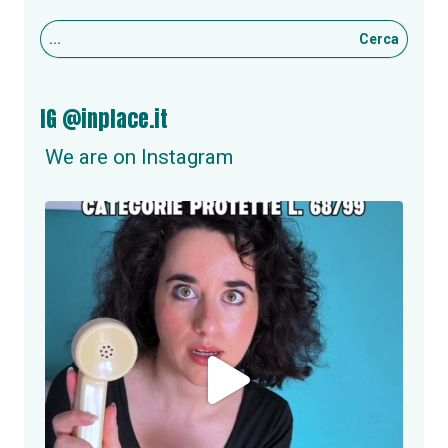
Cerca
IG @inplace.it
We are on Instagram
inplace.it
NUOVA OPPORTUNITÀ DI LAVORO A ROMA!
Se
...
Giu 24
2
0