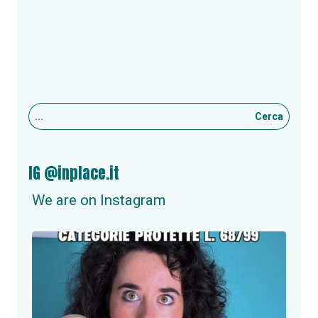
Cerca
IG @inplace.it
We are on Instagram
inplace.it
NUOVA OPPORTUNITÀ DI LAVORO A ROMA!
Se
...
Giu 24
2
0