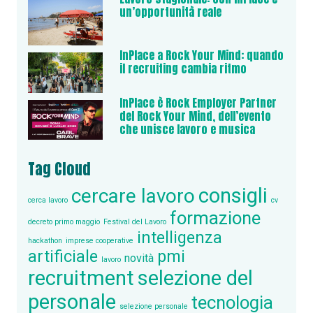
un’opportunità reale
InPlace a Rock Your Mind: quando
il recruiting cambia ritmo
InPlace è Rock Employer Partner
del Rock Your Mind, dell’evento
che unisce lavoro e musica
Tag Cloud
consigli
cercare lavoro
cerca lavoro
cv
formazione
decreto primo maggio
Festival del Lavoro
intelligenza
hackathon
imprese cooperative
artificiale
pmi
novità
lavoro
recruitment
selezione del
personale
tecnologia
selezione personale