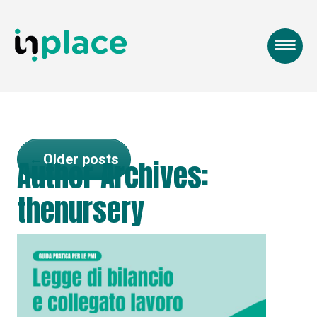
←
Older posts
Author Archives:
thenursery