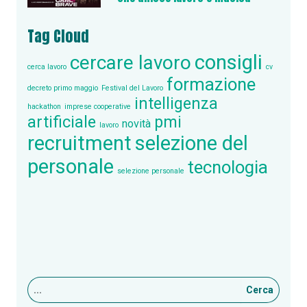
Tag Cloud
consigli
cercare lavoro
cerca lavoro
cv
formazione
decreto primo maggio
Festival del Lavoro
intelligenza
hackathon
imprese cooperative
artificiale
pmi
novità
lavoro
recruitment
selezione del
personale
tecnologia
selezione personale
Cerca