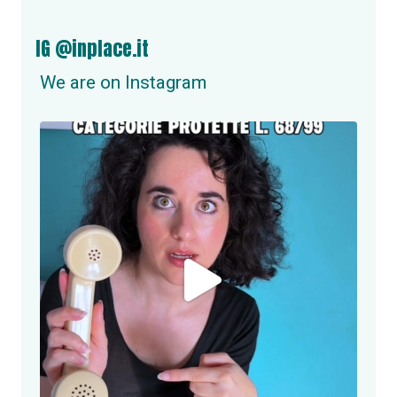
IG @inplace.it
We are on Instagram
inplace.it
NUOVA OPPORTUNITÀ DI LAVORO A ROMA!
Se
...
Giu 24
2
0